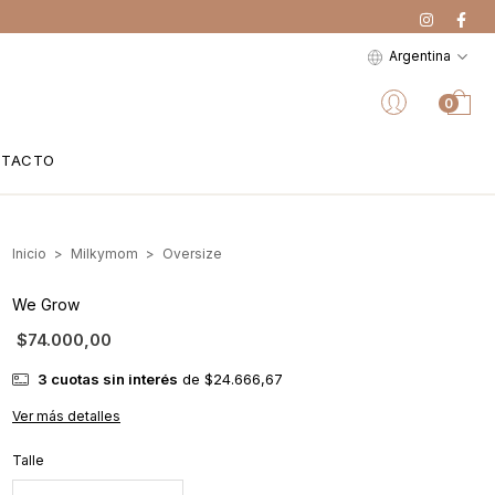
Argentina
0
NTACTO
Inicio
>
Milkymom
>
Oversize
We Grow
$74.000,00
3
cuotas sin interés
de
$24.666,67
Ver más detalles
Talle