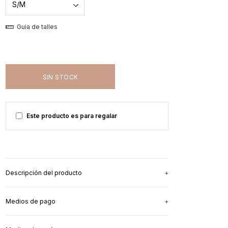
Guia de talles
Este producto es para regalar
Descripción del producto
Medios de pago
Para las mamás que quieren dar la teta
y ser
cancheras
, nuestra remera We Grow tiene un
mensaje para compartirte: