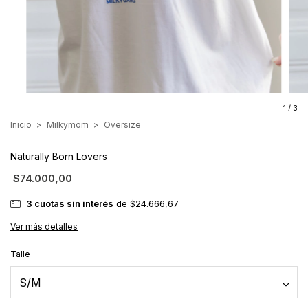
1
/
3
Inicio
>
Milkymom
>
Oversize
Naturally Born Lovers
$74.000,00
3
cuotas sin interés
de
$24.666,67
Ver más detalles
Talle