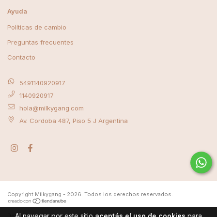
Ayuda
Políticas de cambio
Preguntas frecuentes
Contacto
5491140920917
1140920917
hola@milkygang.com
Av. Cordoba 487, Piso 5 J Argentina
Copyright Milkygang - 2026. Todos los derechos reservados.
Al navegar por este sitio
aceptás el uso de cookies
para
Defensa de las y los consumidores. Para reclamos
ingrese aquí