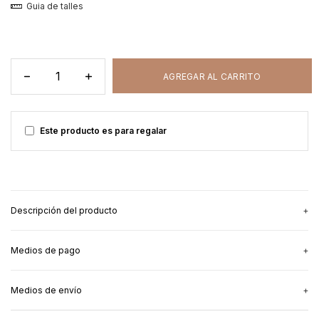
Guia de talles
Este producto es para regalar
Descripción del producto
Medios de pago
Para las mamás que quieren dar la teta
y ser cancheras
, nuestra
remera Naturally Born.
Medios de envío
Nacimos para esto. Para amar, para ser amadas.
3
cuotas sin interés
de
$24.666,67
Para buscar el calor de otro cuerpo y quedarnos ahí, sin decir