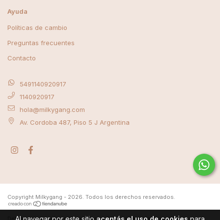
Ayuda
Políticas de cambio
Preguntas frecuentes
Contacto
5491140920917
1140920917
hola@milkygang.com
Av. Cordoba 487, Piso 5 J Argentina
Copyright Milkygang - 2026. Todos los derechos reservados.
Al navegar por este sitio
aceptás el uso de cookies
para
Defensa de las y los consumidores. Para reclamos
ingrese aquí