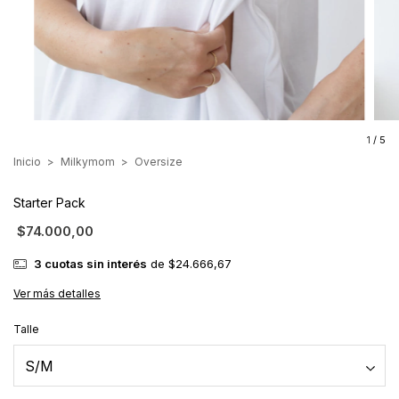
1
/
5
Inicio
>
Milkymom
>
Oversize
Starter Pack
$74.000,00
3
cuotas sin interés
de
$24.666,67
Ver más detalles
Talle