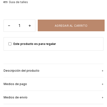
Guia de talles
Este producto es para regalar
Descripción del producto
Medios de pago
Para las mamás que quieren dar la teta
y ser cancheras
,
nuestra remera Starter Pack.
Medios de envío
¿Sos mamá? Esta pack es todo lo que necesitás.
3
cuotas sin interés
de
$24.666,67