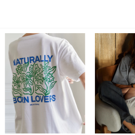
Apoyo: entre nosotras nos entendemos
Dormir: esto no estaría sucediendo
CALCULATE
Cafecito: energía para encarar el día
I don't know my zipcode
Diseñada para acompañarte en la maternidad con libertad:
amplitud y estilo, pero con la función que necesitás al alcance.
- 100% algodón de calidad
- Corte oversize
- Aberturas laterales con cierres invisibles
- Industria Argentina
- Consejo de lavado: lavar del revés a 30°