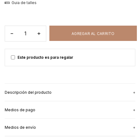
Guia de talles
Este producto es para regalar
Descripción del producto
Medios de pago
Para las mamás que quieren dar la teta
y ser cancheras
, nuestra
remera Dreams.
Medios de envío
Cuando te conocí, todas mi manifestaciones y sueños se hicieron
3
cuotas sin interés
de
$24.666,67
realidad.