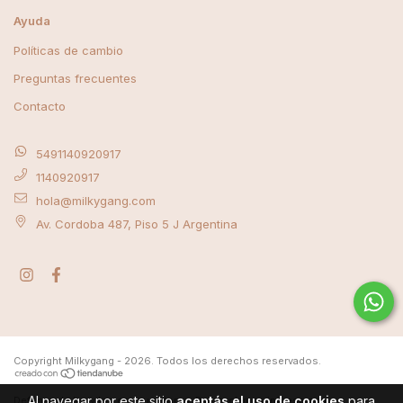
Ayuda
Políticas de cambio
Preguntas frecuentes
Contacto
5491140920917
1140920917
hola@milkygang.com
Av. Cordoba 487, Piso 5 J Argentina
Copyright Milkygang - 2026. Todos los derechos reservados.
Al navegar por este sitio
aceptás el uso de cookies
para
Defensa de las y los consumidores. Para reclamos
ingrese aquí