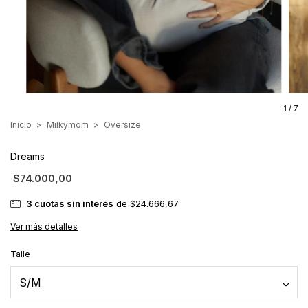
1
/
7
Inicio
>
Milkymom
>
Oversize
Dreams
$74.000,00
3
cuotas sin interés
de
$24.666,67
Ver más detalles
Talle