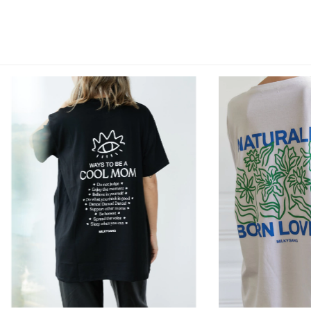
Agua: ¡hidratación post teta a full!
Anteojos: no hay mejor para tapar esas ojeras
Apoyo: entre nosotras nos entendemos
Dormir: esto no estaría sucediendo
Cafecito: energía para encarar el día
¡ATENCIÓN! ESTE MODELO TIENE 2 TALLES - CORTE OVERSIZED (el
corte es más suelto y largo)!
Talle 1: S/M (la etiqueta marca S)
Talle 2: M/L (la etiqueta marca M)
Te contamos los detalles de la remera así tu compra online es
mucho más fácil :)
100% algodón, color camel. Estampa en frente y espalda.
Lavar al reverso a 30°.
Aberturas a los costados con cierres invisibles.
Industria argentina.