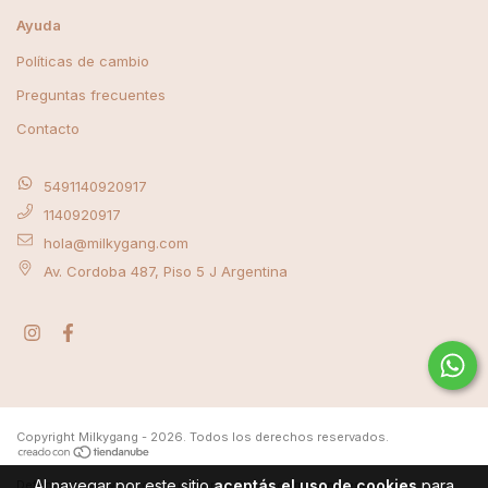
Ayuda
Políticas de cambio
Preguntas frecuentes
Contacto
5491140920917
1140920917
hola@milkygang.com
Av. Cordoba 487, Piso 5 J Argentina
Copyright Milkygang - 2026. Todos los derechos reservados.
Al navegar por este sitio
aceptás el uso de cookies
para
Defensa de las y los consumidores. Para reclamos
ingrese aquí