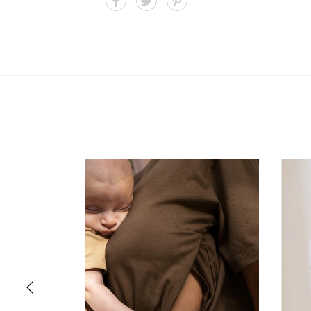
Medios de envío
- Dance! Dance! Dance
- Support other moms
- Be honest
- Spread the voice
No sé mi código postal
- Sleep when you can
Remera para amamantar con cierres laterales.
100% algodón
Color Negro.
Estampa en frente y espalda.
Lavar al reverso a 30°.
Aberturas a los costados con cierres invisibles.
Industria argentina.