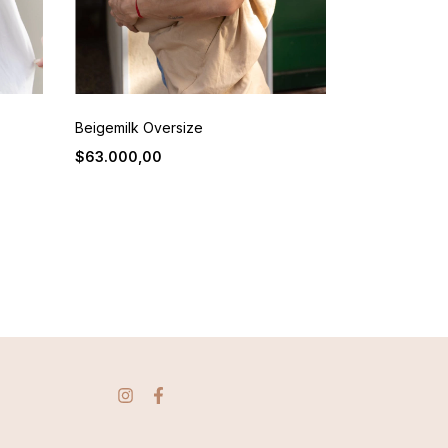
Beigemilk Oversize
Hug me :)
$63.000,00
$74.000,00