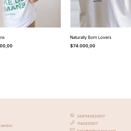
ons
Naturally Born Lovers
00,00
$74.000,00
5491140920917
1140920917
 cambio
hola@milkygang.com