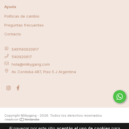
Ayuda
Políticas de cambio
Preguntas frecuentes
Contacto
5491140920917
1140920917
hola@milkygang.com
Av. Cordoba 487, Piso 5 J Argentina
Copyright Milkygang - 2026. Todos los derechos reservados.
Al navegar por este sitio
aceptás el uso de cookies
para
Defensa de las y los consumidores. Para reclamos
ingrese aquí