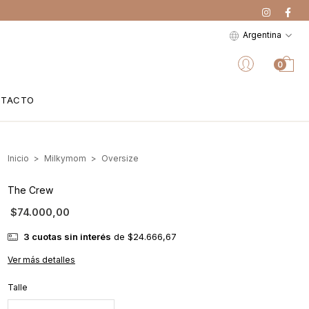
Argentina
0
NTACTO
Inicio
>
Milkymom
>
Oversize
The Crew
$74.000,00
3
cuotas sin interés
de
$24.666,67
Ver más detalles
Talle