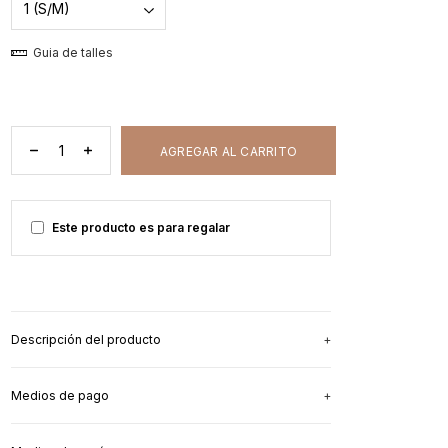
Guia de talles
Este producto es para regalar
Descripción del producto
Medios de pago
Para las mamás que quieren dar la teta
sin dejar
de verse cools
, la remera en oversize que
necesitás.