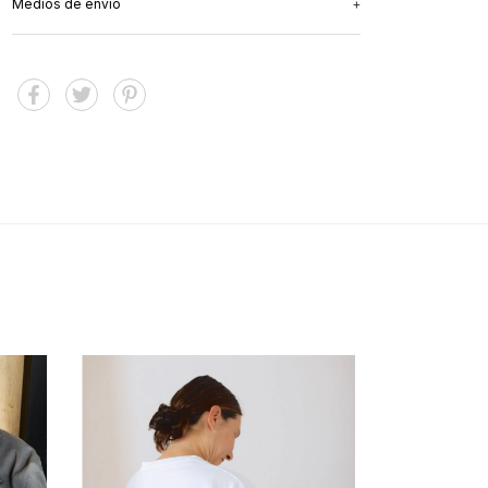
Medios de envío
3
cuotas sin interés
de
$24.666,67
Matcheá con tu toddler - ¡encontrá la misma
Ver más detalles
estampa!
Diseñada para acompañarte en la maternidad con
libertad: amplitud y estilo urbano, pero con la
función que necesitás al alcance.
100 % algodón de alta calidad
Corte oversize
Aberturas laterales con cierres invisibles
Industria argentina
Consejos de cuidado: lavar del revés a 30°