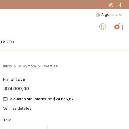
Argentina
0
NTACTO
Inicio
>
Milkymom
>
Oversize
Full of Love
$74.000,00
3
cuotas sin interés
de
$24.666,67
Ver más detalles
Talle