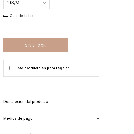
Guia de talles
Este producto es para regalar
Descripción del producto
Medios de pago
Para las mamás que quieren dar la teta
sin dejar
de verse cools
, la remera en oversize que
necesitás.