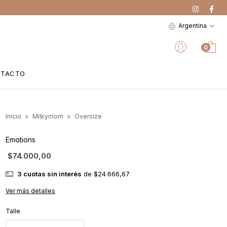
Argentina
0
NTACTO
Inicio
>
Milkymom
>
Oversize
Emotions
$74.000,00
3
cuotas sin interés
de
$24.666,67
Ver más detalles
Talle