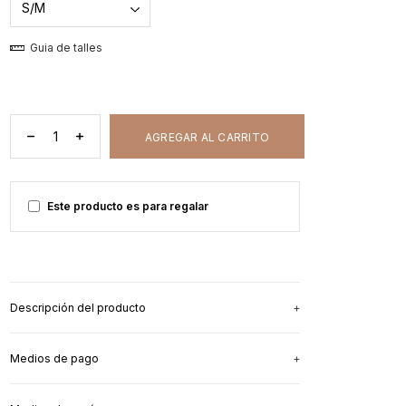
Guia de talles
Este producto es para regalar
Descripción del producto
Medios de pago
Para las mamás que quieren dar la teta
y ser
cancheras
, nuestra remera Emotions.