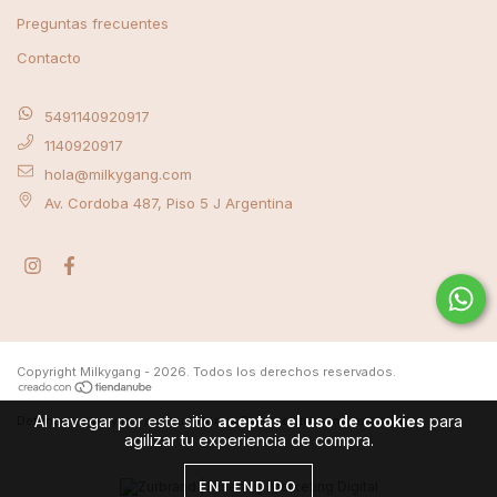
Preguntas frecuentes
Contacto
5491140920917
1140920917
hola@milkygang.com
Av. Cordoba 487, Piso 5 J Argentina
Copyright Milkygang - 2026. Todos los derechos reservados.
Al navegar por este sitio
aceptás el uso de cookies
para
Defensa de las y los consumidores. Para reclamos
ingrese aquí
agilizar tu experiencia de compra.
ENTENDIDO