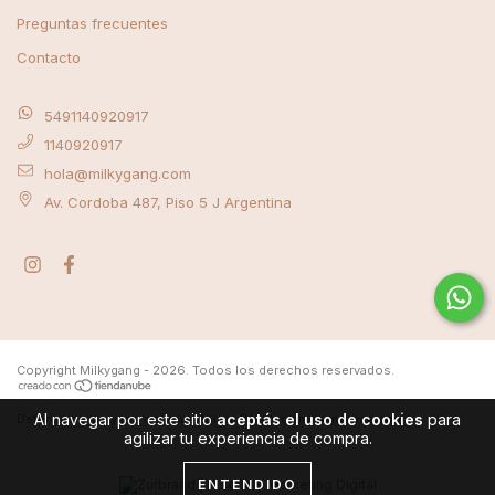
Preguntas frecuentes
Contacto
5491140920917
1140920917
hola@milkygang.com
Av. Cordoba 487, Piso 5 J Argentina
Copyright Milkygang - 2026. Todos los derechos reservados.
Al navegar por este sitio
aceptás el uso de cookies
para
Defensa de las y los consumidores. Para reclamos
ingrese aquí
agilizar tu experiencia de compra.
ENTENDIDO