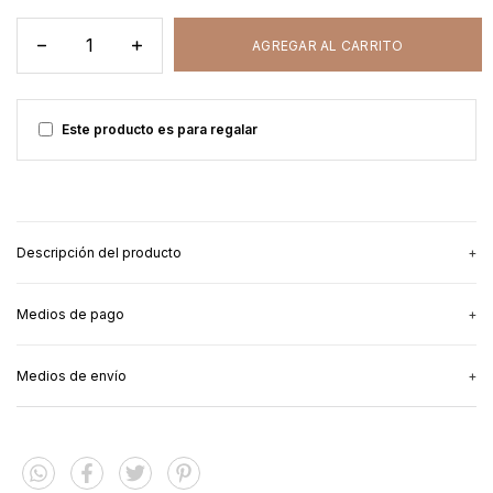
Este producto es para regalar
Descripción del producto
Medios de pago
El outfit matchy que mamá y papá estaban esperando.
Esta familia es mi CREW.
Medios de envío
Mamá usa: The Crew
3
cuotas sin interés
de
$21.666,67
Papá usa: The Crew - Papá
Ver más detalles
Entregas para el CP:
CAMBIAR CP
We ride together.
Medios de envío