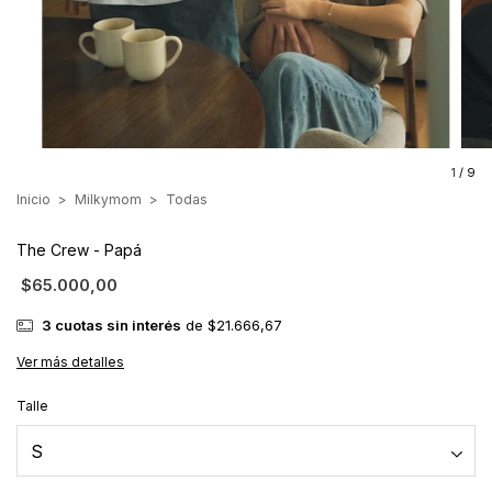
1
/
9
Inicio
>
Milkymom
>
Todas
The Crew - Papá
$65.000,00
3
cuotas sin interés
de
$21.666,67
Ver más detalles
Talle