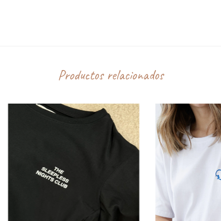
No es perfecto, pero es equipo.
CALCULAR
Y eso alcanza.
No sé mi código postal
My family, my crew.
100 % algodón de alta calidad
Productos relacionados
Corte oversize hombre