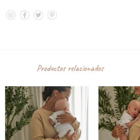
Ver más detalles
Entregas para el CP:
CAMBIAR CP
Así arranca este trayecto juntos.
Un nuevo comienzo que marca una nueva vida.
Medios de envío
CALCULAR
100 % algodón de alta calidad. Color Arena.
No sé mi código postal
Remerón tipo camisón con frase bordada
Aberturas laterales con cierres invisibles
Industria argentina
Productos relacionados
Consejos de cuidado: lavar del revés a 30°