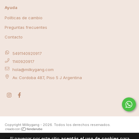
Ayuda
Políticas de cambio
Preguntas frecuentes
Contacto
5491140920917
1140920917
hola@milkygang.com
Av. Cordoba 487, Piso 5 J Argentina
Copyright Milkygang - 2026. Todos los derechos reservados.
Al navegar por este sitio
aceptás el uso de cookies
para
Defensa de las y los consumidores. Para reclamos
ingrese aquí