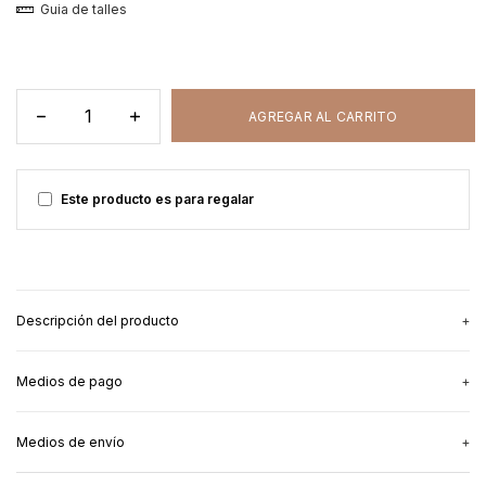
Guia de talles
Este producto es para regalar
Descripción del producto
Medios de pago
El remerón/camisón que estabas esperando.
Simple, cómodo, práctico.
Ideal para llevar a la clínica y no sacártelo más.
Medios de envío
3
cuotas sin interés
de
$27.333,33
So it begins.