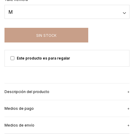
Este producto es para regalar
Descripción del producto
Medios de pago
Un nuevo conjunto para estar canchera y amamantar. Ideal para
un outfit de verano ó para usar como pijama - vos elegís.
Medios de envío
- 100% panal de abeja - waffle
3
cuotas sin interés
de
$40.000,00
- Remera Manga Corta