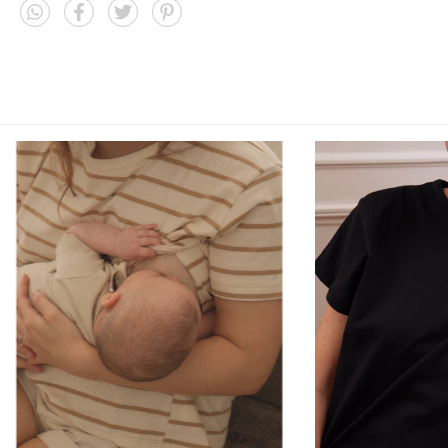
Shipping Methods
Lavar al reverso a 30°.
Aberturas a los costados con cierres invisibles.
CALCULATE
Industria argentina.
I don't know my zipcode