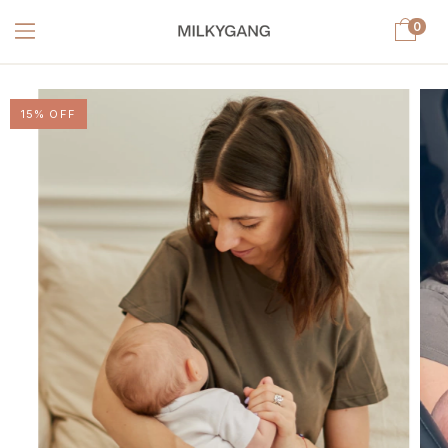
0
15
% OFF