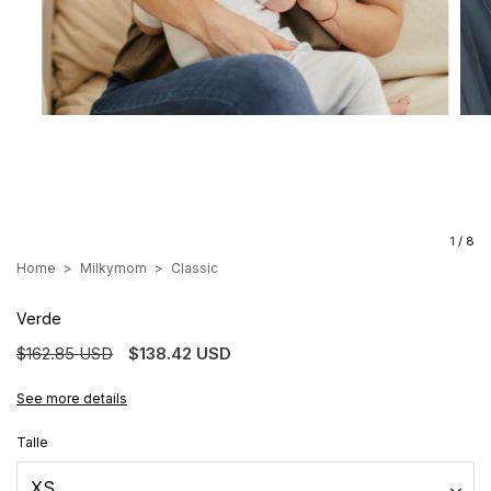
1
/
8
Home
>
Milkymom
>
Classic
Verde
$162.85 USD
$138.42 USD
See more details
Talle