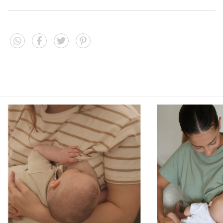
See more details
¡El color verde es lo más! Además de que es muy fácil de
combinar
Shipping for zipcode:
CHANGE ZIPCODE
Shipping Methods
La tela es 100% algodón por lo que es más liviana que las
blancas.
CALCULATE
Te contamos los detalles de la remera así tu compra online es
I don't know my zipcode
mucho más fácil :)
100% algodón.
Lavar al reverso a 30°.
Aberturas a los costados con cierres invisibles YKK
Industria argentina.