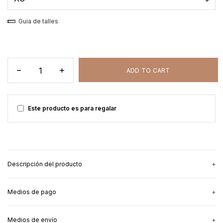
Guia de talles
Este producto es para regalar
Descripción del producto
Medios de pago
La remera perfecta para dar la teta y estar canchera.
Medios de envío