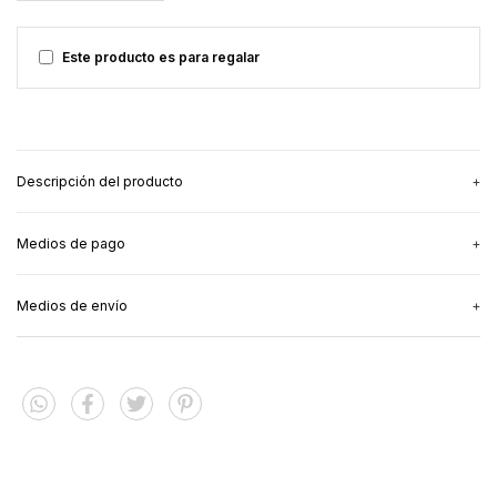
Este producto es para regalar
Descripción del producto
Medios de pago
Para los peques - milky vibes!
Full of Love es la remera para un outfit cool.
Medios de envío
See more details
Corte Oversize.
100% algodón.
Shipping for zipcode:
CHANGE ZIPCODE
Shipping Methods
CALCULATE
I don't know my zipcode